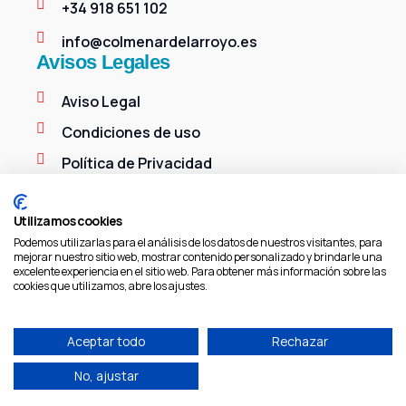
+34 918 651 102
info@colmenardelarroyo.es
Avisos Legales
Aviso Legal
Condiciones de uso
Política de Privacidad
Política de Cookies
Utilizamos cookies
Podemos utilizarlas para el análisis de los datos de nuestros visitantes, para
mejorar nuestro sitio web, mostrar contenido personalizado y brindarle una
excelente experiencia en el sitio web. Para obtener más información sobre las
cookies que utilizamos, abre los ajustes.
Aceptar todo
Rechazar
©
2026 Ayuntamiento de Colmenar del Arroyo
No, ajustar
Desarrollo Web
InnovaSur